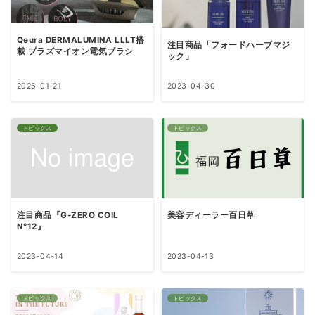
Qeura DERMALUMINA LLLT搭
注目商品「フォードハーブマジ
載 プラズマイオン電気ブラシ
ック」
2026-01-21
2023-04-30
トピックス
トピックス
注目商品『G-ZERO COIL
美容ディーラー百日草
N°12』
2023-04-14
2023-04-13
トピックス
トピックス