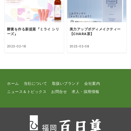
酵素を作る新提案『ミライ シリ
美力アップボディメイクティー
ーズ』
【CHARA茶】
2023-02-18
2023-02-08
ホーム
当社について
取扱いブランド
会社案内
ニュース＆トピックス
お問合せ
求人・採用情報