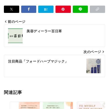
前のページ
投
美容ディーラー百日草
稿
ナ
次のページ
ビ
ゲ
注目商品「フォードハーブマジック」
ー
シ
ョ
関連記事
ン